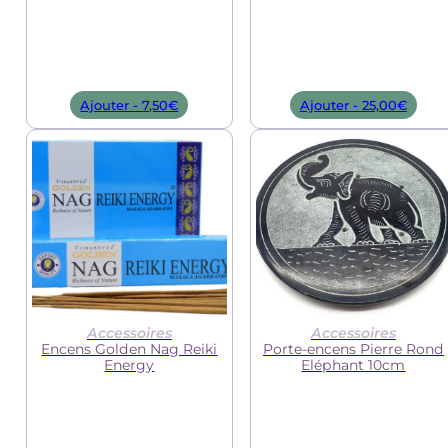
Le
Le
Ajouter -
7,50
€
Ajouter -
25,00
€
prix
prix
initial
actuel
était :
est :
9,10€.
7,50€.
Accessoires
Accessoires
Encens Golden Nag Reiki
Porte-encens Pierre Rond
Energy
Eléphant 10cm