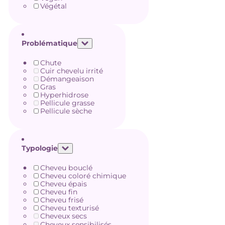
Végétal
Problématique
Chute
Cuir chevelu irrité
Démangeaison
Gras
Hyperhidrose
Pellicule grasse
Pellicule sèche
Typologie
Cheveu bouclé
Cheveu coloré chimique
Cheveu épais
Cheveu fin
Cheveu frisé
Cheveu texturisé
Cheveux secs
Cheveux sensibilisés