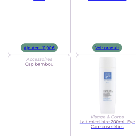
Ajouter -
11,90
€
Voir produit
Accessoires
Cap bambou
Visage & Corps
Lait micellaire 200ml- Eye
Care cosmétics