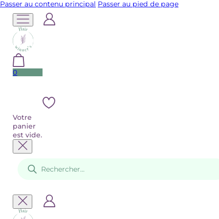
Passer au contenu principal
Passer au pied de page
0
Votre
panier
est vide.
Recherche
de
produits