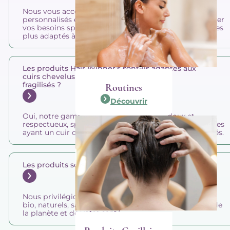
Nous vous accompagnons grâce à nos conseils
personnalisés et routines personnalisées, pour identifier
vos besoins spécifiques et vous guider vers les soins les
plus adaptés à votre nature de cheveux.
Les produits Hair Winner’s sont-ils adaptés aux
cuirs chevelus sensibles ou aux cheveux
fragilisés ?
Routines
Découvrir
Oui, notre gamme comprend des soins doux et
respectueux, spécialement formulés pour les personnes
ayant un cuir chevelu sensible ou des cheveux fragilisés.
Les produits sont-ils certifiés bio et naturels ?
Nous privilégions uniquement des produits certifiés
bio, naturels, sans ingrédients nocifs, et respectueux de
la planète et de votre santé.