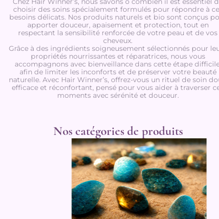
Chez Hair Winner’s, nous savons ô combien il est essentiel 
choisir des soins spécialement formulés pour répondre à c
besoins délicats. Nos produits naturels et bio sont conçus p
apporter douceur, apaisement et protection, tout en
respectant la sensibilité renforcée de votre peau et de vos
cheveux.
Grâce à des ingrédients soigneusement sélectionnés pour le
propriétés nourrissantes et réparatrices, nous vous
accompagnons avec bienveillance dans cette étape difficile
afin de limiter les inconforts et de préserver votre beauté
naturelle. Avec Hair Winner’s, offrez-vous un rituel de soin do
efficace et réconfortant, pensé pour vous aider à traverser c
moments avec sérénité et douceur.
Nos catégories de produits