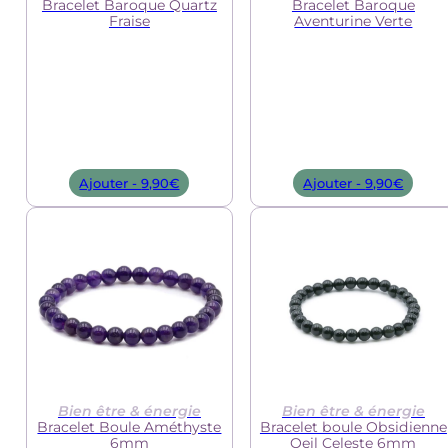
Bracelet Baroque Quartz
Bracelet Baroque
Fraise
Aventurine Verte
Ajouter -
9,90
€
Ajouter -
9,90
€
Bien être & énergie
Bien être & énergie
Bracelet Boule Améthyste
Bracelet boule Obsidienne
6mm
Oeil Celeste 6mm