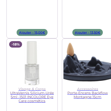
Ajouter -
15,00
€
Ajouter -
13,50
€
-18%
Visage & Corps
Accessoires
UltraVernis Silicium-Urée
Porte-Encens Backflow
5ml -1501 INCOLORE Eye
Montagne 15cm
Care cosmétics