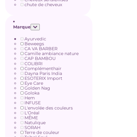
chute de cheveux
Marque
Ayurvedic
Beweegs
CA VA BARBER
Camille ambiance nature
CAP BAMBOU
COLIBRI
Complémenthair
Dayna Paris India
ESOTERIX Import
Eye Care
Golden Nag
Goloka
Hem
INFUSE
L'envolée des couleurs
L'Oréal
MÊME
Natulique
SORAH
Terre de couleur