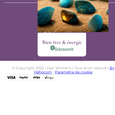
Contact
Notre email
Notre whatsapp
Bien être & énergie
Nous suivre :
Découvrir
© Copyright 2025 | Hair Winner’s | Tout droit réservé |
By
Héhocom
|
Paramètre de cookie