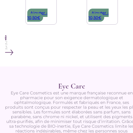
Ajouter -
Ajouter -
10,50
€
10,50
€
1
2
3
Eye Care
Eye Care Cosmetics est une marque française reconnue en
pharmacie pour son exigence dermatologique et
ophtalmologique. Formulés et fabriqués en France, ses
produits sont conçus pour respecter la peau et les yeux les p
sensibles. Les formules sont élaborées sans parfum, sans
parabène, sans chrome ni nickel, et utilisent des pigments
ultra-purifiés, afin de minimiser tout risque d’irritation. Grâc
sa technologie de BIO-inertie, Eye Care Cosmetics limite le
réactions indésirables, même chez les personnes sous