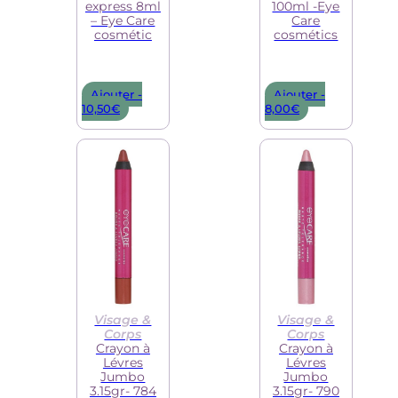
express 8ml
100ml -Eye
– Eye Care
Care
cosmétic
cosmétics
Le
Ajouter -
Ajouter -
prix
Le
10,50
€
8,00
€
initial
prix
était :
actuel
11,20€.
est :
10,50€.
Visage &
Visage &
Corps
Corps
Crayon à
Crayon à
Lévres
Lévres
Jumbo
Jumbo
3.15gr- 784
3.15gr- 790