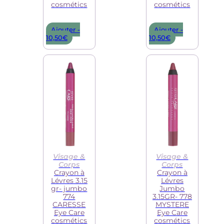
cosmétics
cosmétics
Ajouter -
Ajouter -
10,50
€
10,50
€
Visage &
Visage &
Corps
Corps
Crayon à
Crayon à
Lévres 3.15
Lévres
gr- jumbo
Jumbo
774
3.15GR- 778
CARESSE
MYSTERE
Eye Care
Eye Care
cosmétics
cosmétics