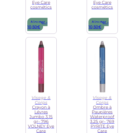
Eye Care
Eye Care
cosmétics
cosmétics
Ajouter -
Ajouter -
10,50
€
10,50
€
Visage &
Visage &
Corps
Corps
Crayon à
Ombre à
Lévres
Paupières
Jumbo 3.15
Waterproof
gr- 796
3.25 gr- 769
VOLNEY Eye
PYRITE Eye
Care
Care