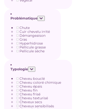
Végétal
Problématique
Chute
Cuir chevelu irrité
Démangeaison
Gras
Hyperhidrose
Pellicule grasse
Pellicule sèche
Typologie
Cheveu bouclé
Cheveu coloré chimique
Cheveu épais
Cheveu fin
Cheveu frisé
Cheveu texturisé
Cheveux secs
Cheveux sensibilisés