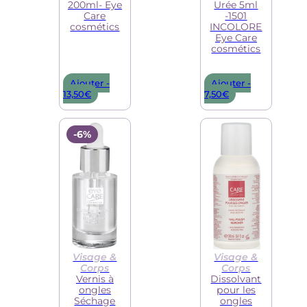
200ml- Eye
Urée 5ml
Care
-1501
cosmétics
INCOLORE
Eye Care
cosmétics
Le
Ajouter -
Ajouter -
prix
Le
13,50
€
7,50
€
initial
prix
était :
actuel
9,10€.
est :
-6%
7,50€.
Visage &
Visage &
Corps
Corps
Vernis à
Dissolvant
ongles
pour les
Séchage
ongles