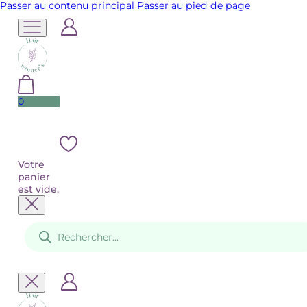
Passer au contenu principal
Passer au pied de page
0
Votre
panier
est vide.
Recherche
de
produits