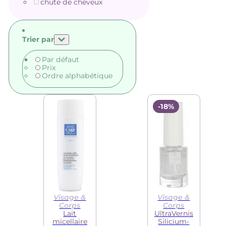
chute de cheveux
Trier par
Par défaut
Prix
Ordre alphabétique
-18%
Visage &
Visage &
Corps
Corps
Lait
UltraVernis
micellaire
Silicium-