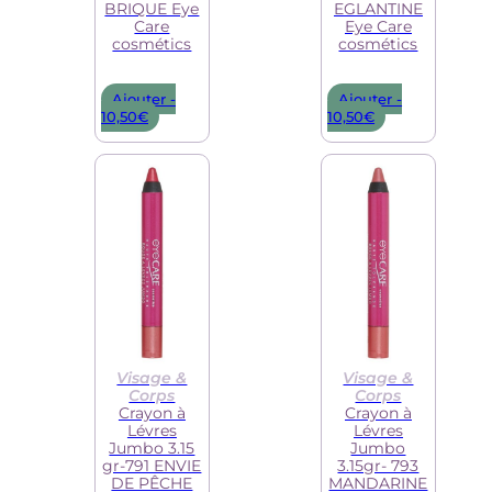
BRIQUE Eye
EGLANTINE
Care
Eye Care
cosmétics
cosmétics
Ajouter -
Ajouter -
10,50
€
10,50
€
Visage &
Visage &
Corps
Corps
Crayon à
Crayon à
Lévres
Lévres
Jumbo 3.15
Jumbo
gr-791 ENVIE
3.15gr- 793
DE PÊCHE
MANDARINE