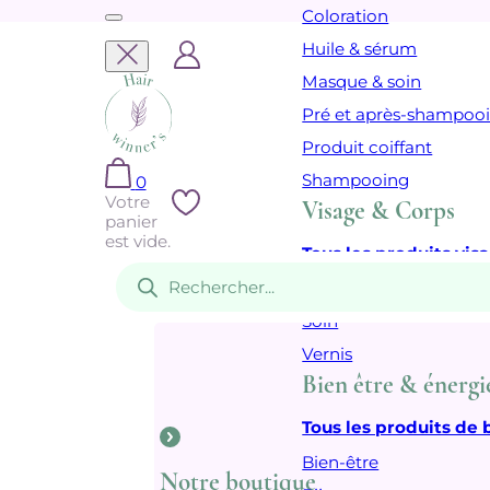
Coloration
Huile & sérum
Masque & soin
Pré et après-shampoo
Produit coiffant
Shampooing
0
Votre
Visage & Corps
panier
est vide.
Tous les produits vis
Recherche
de
Cosmétique
produits
Soin
Vernis
Bien être & énergi
Tous les produits de 
Bien-être
Notre boutique