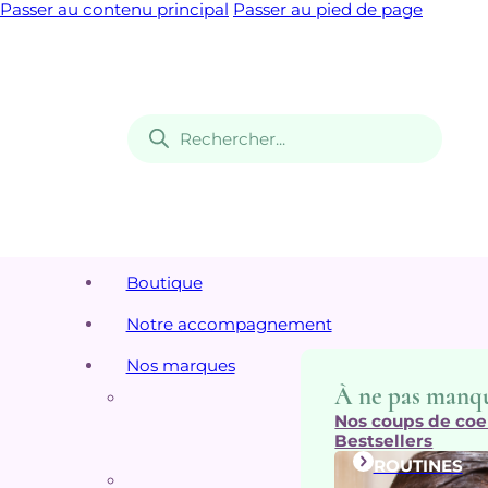
Passer au contenu principal
Passer au pied de page
Recherche
de
produits
Boutique
Notre accompagnement
Nos marques
À ne pas manq
Nos coups de coe
Bestsellers
ROUTINES
Top 5 de nos m