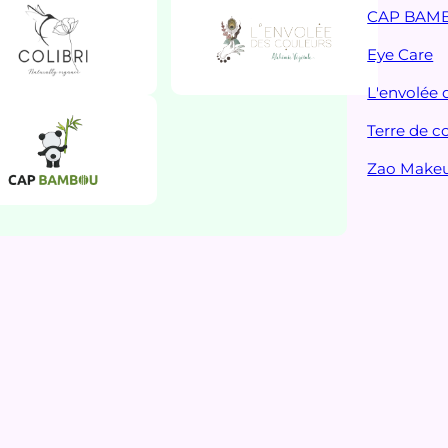
CAP BAM
Eye Care
L'envolée 
Terre de c
Zao Make