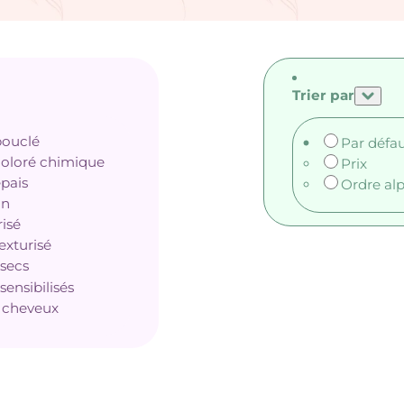
Trier par
bouclé
Par défa
oloré chimique
Prix
pais
Ordre al
in
isé
exturisé
secs
ensibilisés
 cheveux