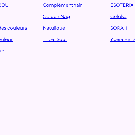
BOU
Complémenthair
ESOTERIX 
Golden Nag
Goloka
des couleurs
Natulique
SORAH
ouleur
Tribal Soul
Ybera Pari
up