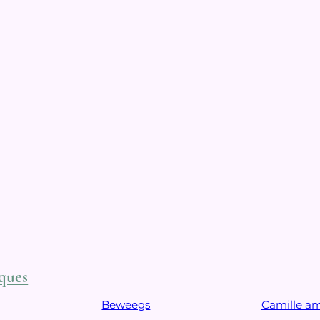
ques
Beweegs
Camille a