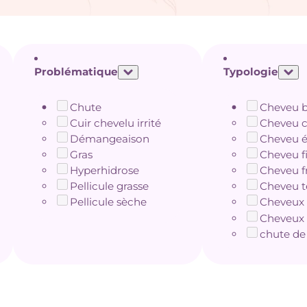
Problématique
Typologie
Chute
Cheveu 
Cuir chevelu irrité
Cheveu c
Démangeaison
Cheveu é
Gras
Cheveu f
Hyperhidrose
Cheveu fr
Pellicule grasse
Cheveu t
Pellicule sèche
Cheveux 
Cheveux s
chute de