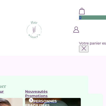
0
Votre panier es
uer
ur
Nouveautés
Promotions
PERSONNES
arques
FRAGILISÉES