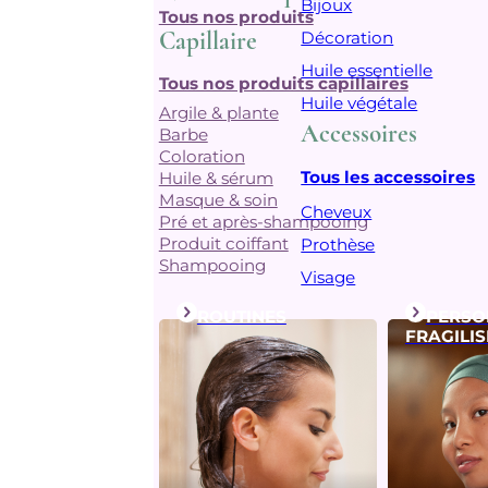
Bijoux
Tous nos produits
Capillaire
Décoration
Huile essentielle
Tous nos produits capillaires
Huile végétale
Argile & plante
Accessoires
Barbe
Coloration
Tous les accessoires
Huile & sérum
Masque & soin
Cheveux
Pré et après-shampooing
Produit coiffant
Prothèse
Shampooing
Visage
ROUTINES
PERSO
FRAGILIS