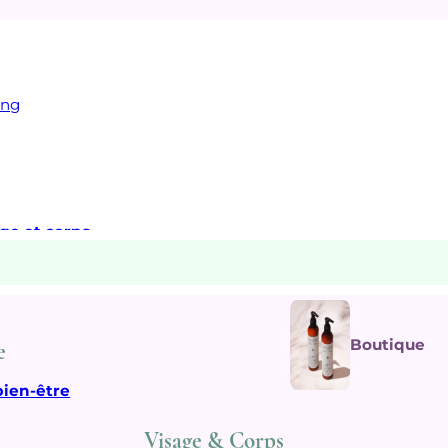
ing
age et corps
Boutique
e
bien-être
Visage & Corps