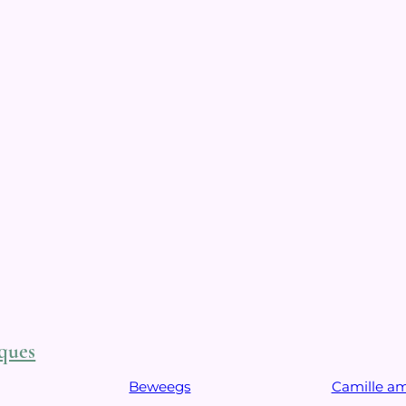
ques
Beweegs
Camille a