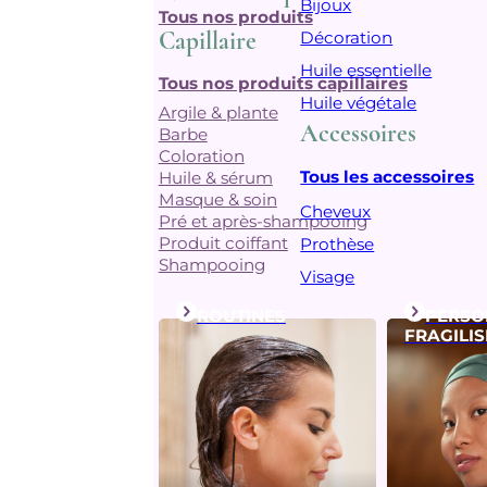
Bijoux
Tous nos produits
Capillaire
Décoration
Huile essentielle
Tous nos produits capillaires
Huile végétale
Argile & plante
Accessoires
Barbe
Coloration
Tous les accessoires
Huile & sérum
Masque & soin
Cheveux
Pré et après-shampooing
Produit coiffant
Prothèse
Shampooing
Visage
ROUTINES
PERSO
FRAGILIS