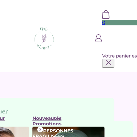
0
Votre panier es
uer
ur
Nouveautés
Promotions
PERSONNES
arques
FRAGILISÉES