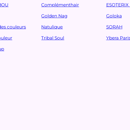
BOU
Complémenthair
ESOTERIX 
Golden Nag
Goloka
des couleurs
Natulique
SORAH
ouleur
Tribal Soul
Ybera Pari
up