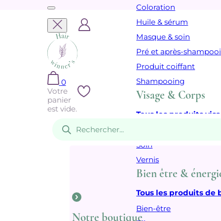
Coloration
Huile & sérum
Masque & soin
Pré et après-shampoo
Produit coiffant
Shampooing
0
Votre
Visage & Corps
panier
est vide.
Tous les produits vis
Recherche
de
Cosmétique
produits
Soin
Vernis
Bien être & énergi
Tous les produits de 
Bien-être
Notre boutique