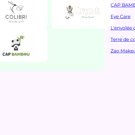
CAP BAM
Eye Care
L'envolée 
Terre de c
Zao Make