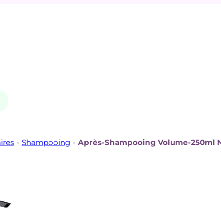
ires
-
Shampooing
-
Après-Shampooing Volume-250ml N