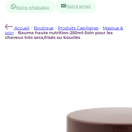
Notre email
Notre whatsapp
Accueil
-
Boutique
-
Produits Capillaires
-
Masque &
soin
-
Baume haute nutrition-250ml-Soin pour les
cheveux très secs,frisés ou bouclés