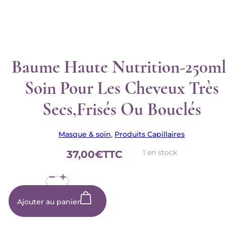
Baume Haute Nutrition-250ml
Soin Pour Les Cheveux Très
Secs,frisés Ou Bouclés
Masque & soin
,
Produits Capillaires
1 en stock
37,00
€
TTC
quantité
de
Baume
haute
Ajouter au panier
nutrition-
250ml-
Soin