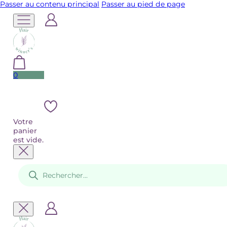
Passer au contenu principal
Passer au pied de page
0
Votre
panier
est vide.
Recherche
de
produits