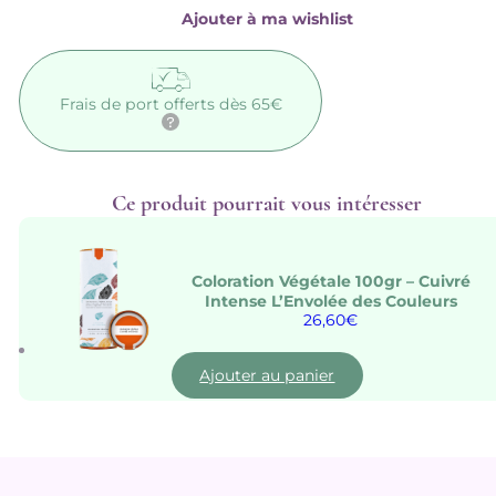
pour
Ajouter à ma wishlist
les
cheveux
très
secs,frisés
ou
Frais de port offerts dès 65€
bouclés
Ce produit pourrait vous intéresser
Coloration Végétale 100gr – Cuivré
Intense L’Envolée des Couleurs
26,60
€
Ajouter au panier