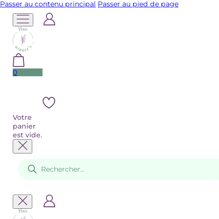
Passer au contenu principal
Passer au pied de page
0
Votre
panier
est vide.
Recherche
de
produits