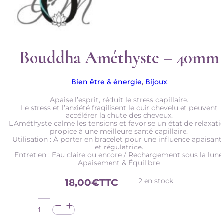
Bouddha Améthyste – 40mm
Bien être & énergie
,
Bijoux
Apaise l’esprit, réduit le stress capillaire.
Le stress et l’anxiété fragilisent le cuir chevelu et peuvent
accélérer la chute des cheveux.
L’Améthyste calme les tensions et favorise un état de relaxat
propice à une meilleure santé capillaire.
Utilisation : À porter en bracelet pour une influence apaisan
et régulatrice.
Entretien : Eau claire ou encore / Rechargement sous la lune
Apaisement & Équilibre
2 en stock
18,00
€
TTC
quantité
de
Bouddha