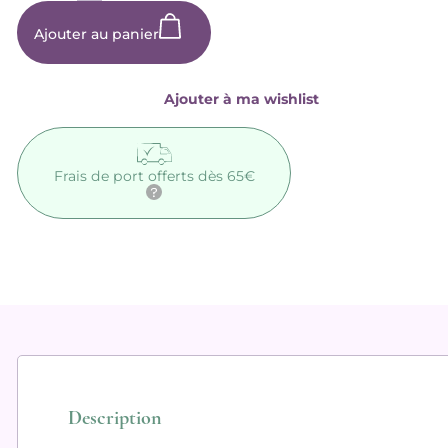
Améthyste
-
Ajouter au panier
40mm
Ajouter à ma wishlist
Frais de port offerts dès 65€
Description