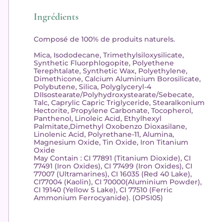
Ingrédients
Composé de 100% de produits naturels.
Mica, Isododecane, Trimethylsiloxysilicate,
Synthetic Fluorphlogopite, Polyethene
Terephtalate, Synthetic Wax, Polyethylene,
Dimethicone, Calcium Aluminium Borosilicate,
Polybutene, Silica, Polyglyceryl-4
DIIsostearate/Polyhydroxystearate/Sebecate,
Talc, Caprylic Capric Triglyceride, Stearalkonium
Hectorite, Propylene Carbonate, Tocopherol,
Panthenol, Linoleic Acid, Ethylhexyl
Palmitate,Dimethyl Oxobenzo Dioxasilane,
Linolenic Acid, Polyrethane-11, Alumina,
Magnesium Oxide, Tin Oxide, Iron Titanium
Oxide
May Contain : CI 77891 (Titanium Dioxide), CI
77491 (Iron Oxides), CI 77499 (Iron Oxides), CI
77007 (Ultramarines), CI 16035 (Red 40 Lake),
CI77004 (Kaolin), CI 70000(Aluminium Powder),
CI 19140 (Yellow 5 Lake), CI 77510 (Ferric
Ammonium Ferrocyanide). (OPSI05)