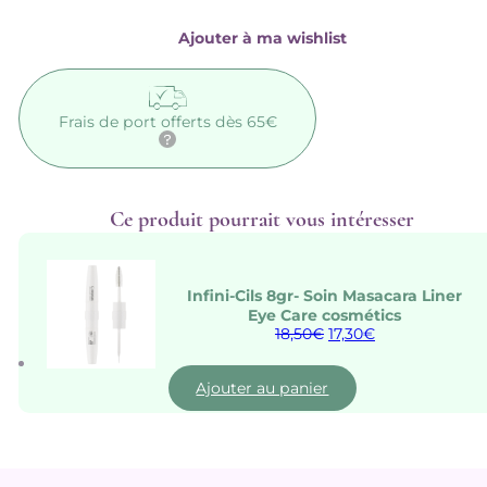
749
NOCHE
Ajouter à ma wishlist
Eye
Care
cosmétics
Frais de port offerts dès 65€
Ce produit pourrait vous intéresser
Infini-Cils 8gr- Soin Masacara Liner
Eye Care cosmétics
Le
Le
18,50
€
17,30
€
prix
prix
initial
actuel
était :
est :
Ajouter au panier
18,50€.
17,30€.