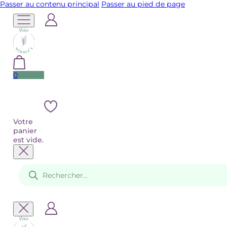
Passer au contenu principal
Passer au pied de page
0
Votre
panier
est vide.
Recherche
de
produits