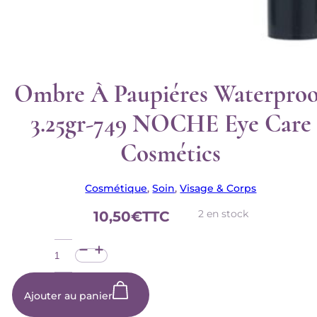
Ombre À Paupiéres Waterproo
3.25gr-749 NOCHE Eye Care
Cosmétics
Cosmétique
,
Soin
,
Visage & Corps
2 en stock
10,50
€
TTC
quantité
de
Ombre
à
Paupiéres
Ajouter au panier
Waterproof
3.25gr-