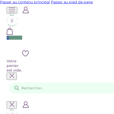
Passer au contenu principal
Passer au pied de page
0
Votre
panier
est vide.
Recherche
de
produits