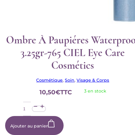
Ombre À Paupiéres Waterproo
3.25gr-765 CIEL Eye Care
Cosmétics
Cosmétique
,
Soin
,
Visage & Corps
3 en stock
10,50
€
TTC
quantité
de
Ombre
à
Paupiéres
Ajouter au panier
Waterproof
3.25gr-