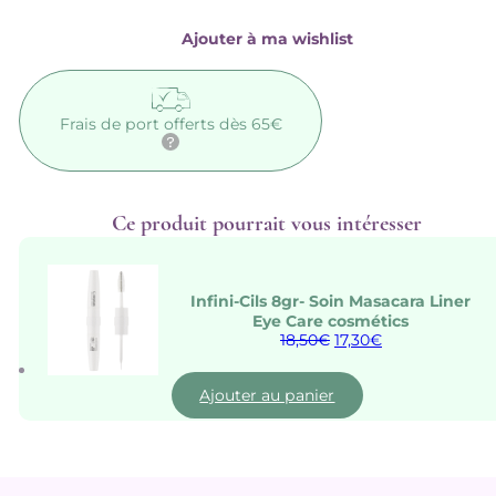
765
CIEL
Ajouter à ma wishlist
Eye
Care
cosmétics
Frais de port offerts dès 65€
Ce produit pourrait vous intéresser
Infini-Cils 8gr- Soin Masacara Liner
Eye Care cosmétics
Le
Le
18,50
€
17,30
€
prix
prix
initial
actuel
était :
est :
Ajouter au panier
18,50€.
17,30€.