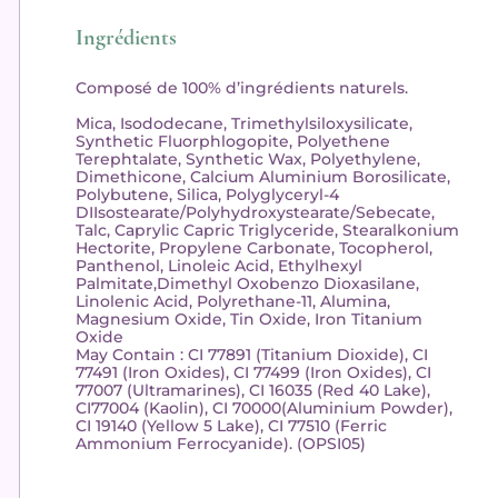
Ingrédients
Composé de 100% d’ingrédients naturels.
Mica, Isododecane, Trimethylsiloxysilicate,
Synthetic Fluorphlogopite, Polyethene
Terephtalate, Synthetic Wax, Polyethylene,
Dimethicone, Calcium Aluminium Borosilicate,
Polybutene, Silica, Polyglyceryl-4
DIIsostearate/Polyhydroxystearate/Sebecate,
Talc, Caprylic Capric Triglyceride, Stearalkonium
Hectorite, Propylene Carbonate, Tocopherol,
Panthenol, Linoleic Acid, Ethylhexyl
Palmitate,Dimethyl Oxobenzo Dioxasilane,
Linolenic Acid, Polyrethane-11, Alumina,
Magnesium Oxide, Tin Oxide, Iron Titanium
Oxide
May Contain : CI 77891 (Titanium Dioxide), CI
77491 (Iron Oxides), CI 77499 (Iron Oxides), CI
77007 (Ultramarines), CI 16035 (Red 40 Lake),
CI77004 (Kaolin), CI 70000(Aluminium Powder),
CI 19140 (Yellow 5 Lake), CI 77510 (Ferric
Ammonium Ferrocyanide). (OPSI05)