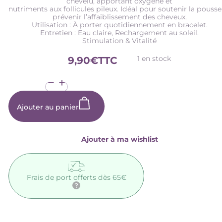
chevelu, apportant oxygène et
nutriments aux follicules pileux. Idéal pour soutenir la pousse
prévenir l’affaiblissement des cheveux.
Utilisation : À porter quotidiennement en bracelet.
Entretien : Eau claire, Rechargement au soleil.
Stimulation & Vitalité
1 en stock
9,90
€
TTC
quantité
de
Bracelet
Jaspe
Ajouter au panier
Rouge
-
04mm
Ajouter à ma wishlist
Frais de port offerts dès 65€