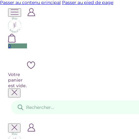
Passer au contenu principal
Passer au pied de page
0
Votre
panier
est vide.
Recherche
de
produits