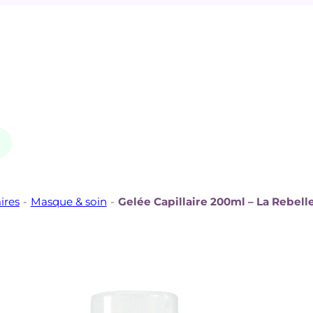
ires
-
Masque & soin
-
Gelée Capillaire 200ml – La Rebell