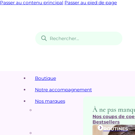
Passer au contenu principal
Passer au pied de page
Recherche
de
produits
Boutique
Notre accompagnement
Nos marques
À ne pas manq
Nos coups de coe
Bestsellers
ROUTINES
Top 5 de nos m