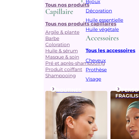
Bijoux
Tous nos produits
Capillaire
Décoration
Huile essentielle
Tous nos produits capillaires
Huile végétale
Argile & plante
Accessoires
Barbe
Coloration
Tous les accessoires
Huile & sérum
Masque & soin
Cheveux
Pré et après-shampooing
Produit coiffant
Prothèse
Shampooing
Visage
ROUTINES
PERSO
FRAGILIS