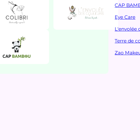
CAP BAM
Eye Care
L'envolée 
Terre de c
Zao Make