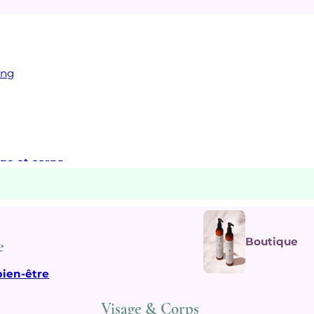
ing
age et corps
Boutique
e
bien-être
Visage & Corps