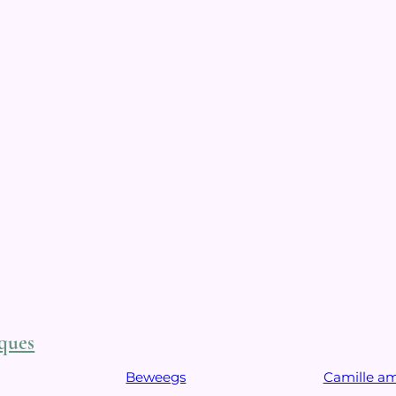
ques
Beweegs
Camille a