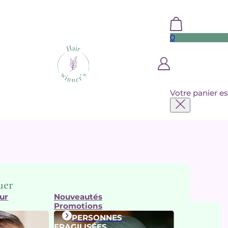
0
Votre panier es
uer
ur
Nouveautés
Promotions
PERSONNES
arques
FRAGILISÉES