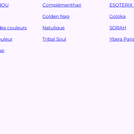
BOU
Complémenthair
ESOTERIX 
Golden Nag
Goloka
des couleurs
Natulique
SORAH
ouleur
Tribal Soul
Ybera Pari
up