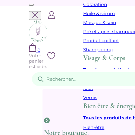
Coloration
Huile & sérum
Masque & soin
Pré et après-shampoo
Produit coiffant
Shampooing
0
Votre
Visage & Corps
panier
est vide.
Tous les produits vis
Recherche
de
Cosmétique
produits
Soin
Vernis
Bien être & énergi
Tous les produits de 
Bien-être
Notre boutique