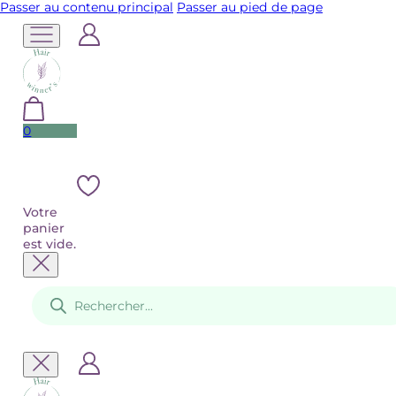
Passer au contenu principal
Passer au pied de page
0
Votre
panier
est vide.
Recherche
de
produits