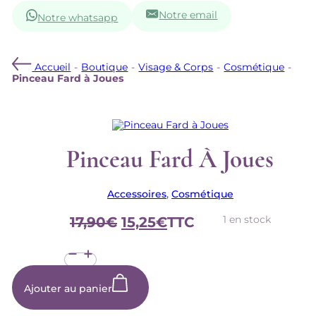
Notre email
Notre whatsapp
Accueil
-
Boutique
-
Visage & Corps
-
Cosmétique
-
Pinceau Fard à Joues
Pinceau Fard À Joues
Accessoires
,
Cosmétique
Le
Le
1 en stock
17,90
€
15,25
€
TTC
prix
prix
quantité
initial
actuel
de
était :
est :
Pinceau
Fard
17,90€.
15,25€.
Ajouter au panier
à
Joues