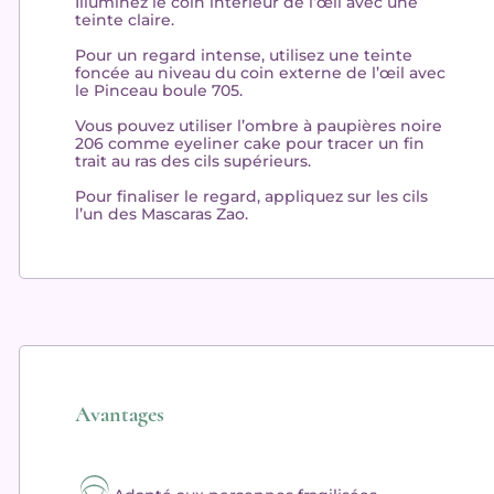
Illuminez
le coin intérieur de l’œil avec une
teinte claire.
Pour un regard intense,
utilisez
une teinte
foncée au niveau du coin externe de l’œil avec
le Pinceau boule 705.
Vous pouvez
utiliser
l’ombre à paupières noire
206 comme eyeliner cake pour tracer un fin
trait au ras des cils supérieurs.
Pour
finaliser
le regard,
appliquez
sur les cils
l’un des Mascaras Zao.
Avantages