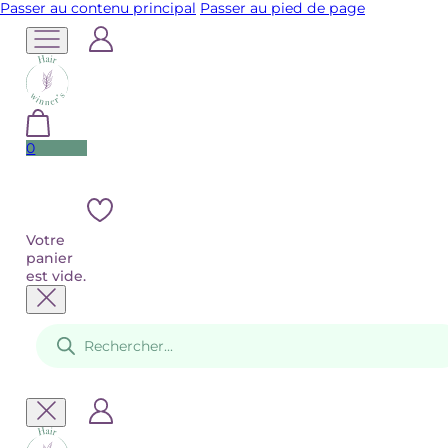
Passer au contenu principal
Passer au pied de page
0
Votre
panier
est vide.
Recherche
de
produits