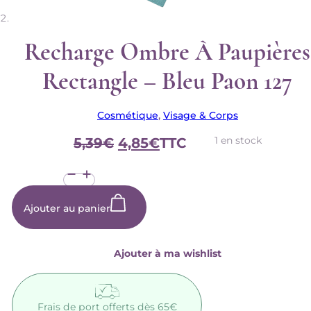
Recharge Ombre À Paupières
Rectangle – Bleu Paon 127
Cosmétique
,
Visage & Corps
Le
Le
1 en stock
5,39
€
4,85
€
TTC
prix
prix
quantité
initial
actuel
de
était :
est :
Recharge
Ombre
5,39€.
4,85€.
Ajouter au panier
à
paupières
rectangle
-
Ajouter à ma wishlist
Bleu
paon
127
Frais de port offerts dès 65€