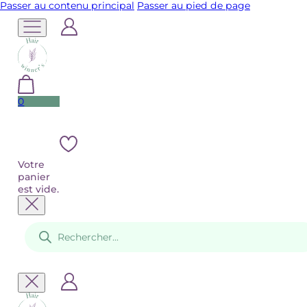
Passer au contenu principal
Passer au pied de page
0
Votre
panier
est vide.
Recherche
de
produits