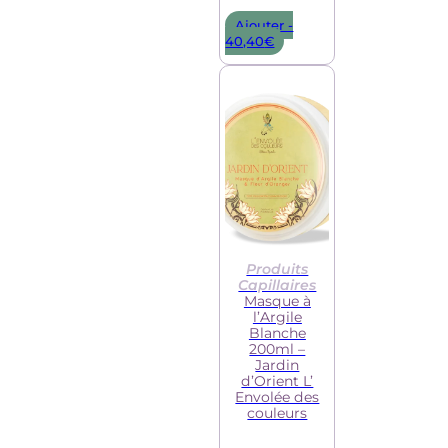
Ajouter -
40,40
€
Produits
Capillaires
Masque à
l’Argile
Blanche
200ml –
Jardin
d’Orient L’
Envolée des
couleurs