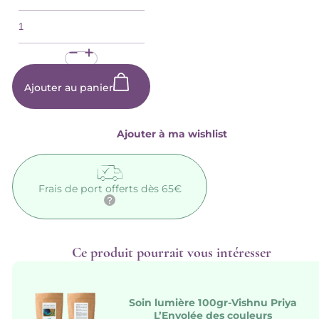
quantité
de
Shampoing
solide
50gr-
Cuivré
L'Envolée
Ajouter au panier
des
couleurs
Ajouter à ma wishlist
Frais de port offerts dès 65€
Ce produit pourrait vous intéresser
Soin lumière 100gr-Vishnu Priya
L’Envolée des couleurs