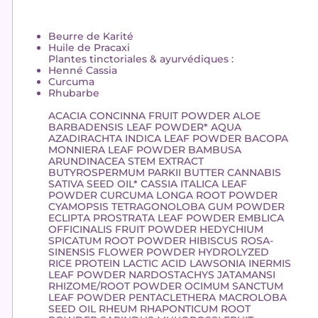
Beurre de Karité
Huile de Pracaxi
Plantes tinctoriales & ayurvédiques :
Henné Cassia
Curcuma
Rhubarbe
ACACIA CONCINNA FRUIT POWDER ALOE
BARBADENSIS LEAF POWDER* AQUA
AZADIRACHTA INDICA LEAF POWDER BACOPA
MONNIERA LEAF POWDER BAMBUSA
ARUNDINACEA STEM EXTRACT
BUTYROSPERMUM PARKII BUTTER CANNABIS
SATIVA SEED OIL* CASSIA ITALICA LEAF
POWDER CURCUMA LONGA ROOT POWDER
CYAMOPSIS TETRAGONOLOBA GUM POWDER
ECLIPTA PROSTRATA LEAF POWDER EMBLICA
OFFICINALIS FRUIT POWDER HEDYCHIUM
SPICATUM ROOT POWDER HIBISCUS ROSA-
SINENSIS FLOWER POWDER HYDROLYZED
RICE PROTEIN LACTIC ACID LAWSONIA INERMIS
LEAF POWDER NARDOSTACHYS JATAMANSI
RHIZOME/ROOT POWDER OCIMUM SANCTUM
LEAF POWDER PENTACLETHERA MACROLOBA
SEED OIL RHEUM RHAPONTICUM ROOT