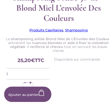
Blond Miel L’envolée Des
Couleurs
Produits Capillaires
,
Shampooing
Le
shampooing
solide Blond Miel de L’Envolée des Couleu
entretient les
nuances blondes
et
aide à fixer la coloratio
végétale
. Il
renforce le cheveu
tout en ravivant les bases
claires.
Disponible sur commande
25,20
€
TTC
quantité
de
Shampooing
Solide
50
gr
-
Ajouter au panier
Blond
Miel
L'envolée
des