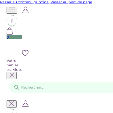
Passer au contenu principal
Passer au pied de page
0
Votre
panier
est vide.
Recherche
de
produits