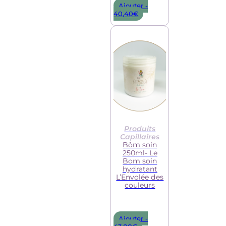
Ajouter -
40,40
€
Produits
Capillaires
Bôm soin
250ml- Le
Bom soin
hydratant
L’Envolée des
couleurs
Ajouter -