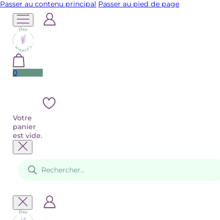
Passer au contenu principal
Passer au pied de page
0
Votre
panier
est vide.
Recherche
de
produits