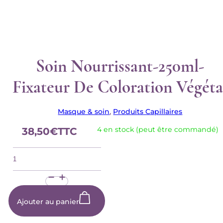
Soin Nourrissant-250ml-
Fixateur De Coloration Végéta
Masque & soin
,
Produits Capillaires
4 en stock (peut être commandé)
38,50
€
TTC
quantité
de
Soin
nourrissant-
250ml-
Fixateur
de
Ajouter au panier
coloration
végétal