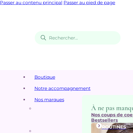
Passer au contenu principal
Passer au pied de page
Recherche
de
produits
Boutique
Notre accompagnement
Nos marques
À ne pas manq
Nos coups de coe
Bestsellers
ROUTINES
Top 5 de nos m