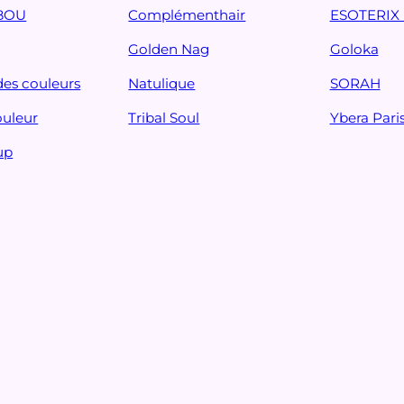
BOU
Complémenthair
ESOTERIX 
Golden Nag
Goloka
des couleurs
Natulique
SORAH
ouleur
Tribal Soul
Ybera Pari
up