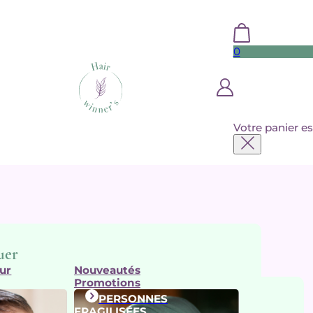
0
Votre panier es
uer
ur
Nouveautés
Promotions
PERSONNES
arques
FRAGILISÉES