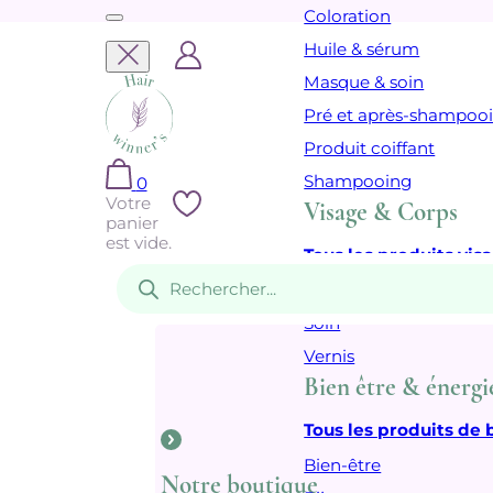
Coloration
Huile & sérum
Masque & soin
Pré et après-shampoo
Produit coiffant
Shampooing
0
Votre
Visage & Corps
panier
est vide.
Tous les produits vis
Recherche
de
Cosmétique
produits
Soin
Vernis
Bien être & énergi
Tous les produits de 
Bien-être
Notre boutique