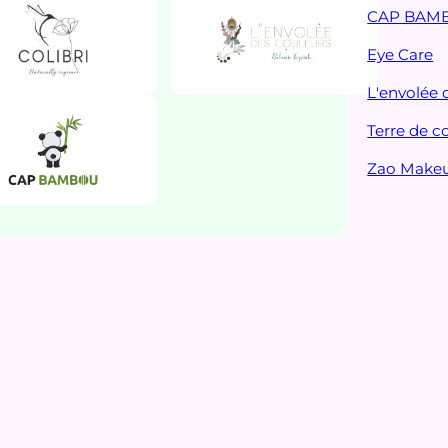
CAP BAM
Eye Care
L'envolée 
Terre de c
Zao Make