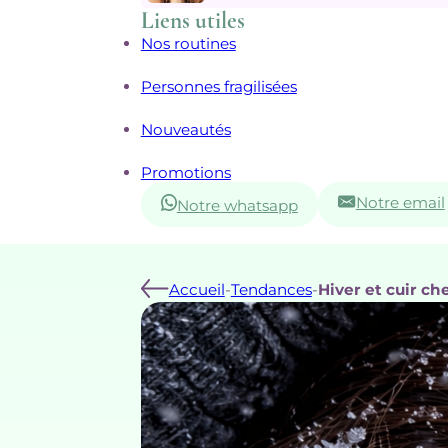
Liens utiles
Nos routines
Personnes fragilisées
Nouveautés
Promotions
Notre email
Notre whatsapp
Accueil
-
Tendances
-
Hiver et cuir ch