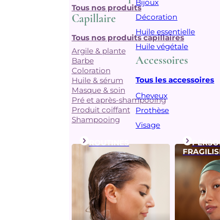
Bijoux
Tous nos produits
Capillaire
Décoration
Huile essentielle
Tous nos produits capillaires
Huile végétale
Argile & plante
Accessoires
Barbe
Coloration
Tous les accessoires
Huile & sérum
Masque & soin
Cheveux
Pré et après-shampooing
Produit coiffant
Prothèse
Shampooing
Visage
ROUTINES
PERSO
FRAGILIS