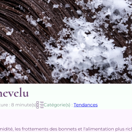
hevelu
ure : 8 minute(s)
Catégorie(s) :
Tendances
umidité, les frottements des bonnets et l'alimentation plus ri