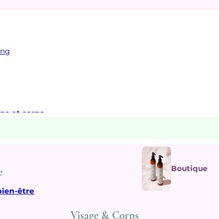
ing
age et corps
Boutique
e
bien-être
Visage & Corps