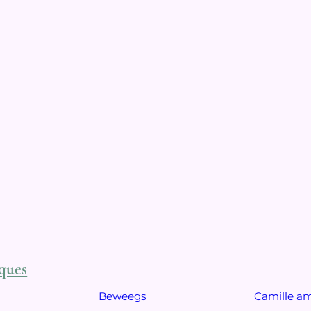
ques
Beweegs
Camille a